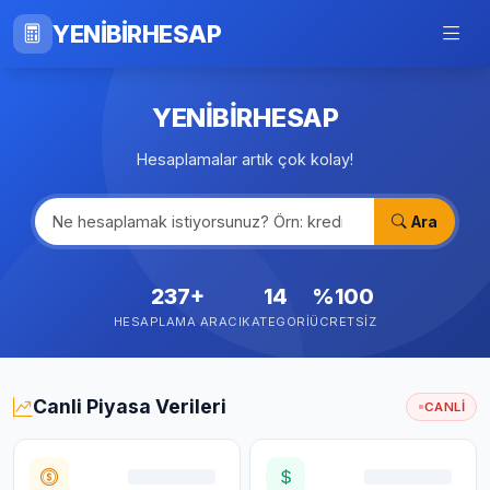
YENİBİRHESAP
YENİBİRHESAP
Hesaplamalar artık çok kolay!
Ara
237+
14
%100
HESAPLAMA ARACI
KATEGORI
ÜCRETSIZ
Canli Piyasa Verileri
CANLI