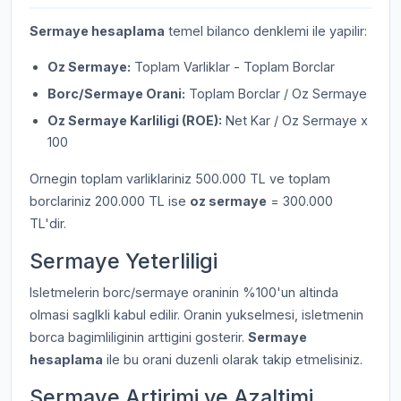
Sermaye hesaplama
temel bilanco denklemi ile yapilir:
Oz Sermaye:
Toplam Varliklar - Toplam Borclar
Borc/Sermaye Orani:
Toplam Borclar / Oz Sermaye
Oz Sermaye Karliligi (ROE):
Net Kar / Oz Sermaye x
100
Ornegin toplam varliklariniz 500.000 TL ve toplam
borclariniz 200.000 TL ise
oz sermaye
= 300.000
TL'dir.
Sermaye Yeterliligi
Isletmelerin borc/sermaye oraninin %100'un altinda
olmasi saglkli kabul edilir. Oranin yukselmesi, isletmenin
borca bagimliliginin arttigini gosterir.
Sermaye
hesaplama
ile bu orani duzenli olarak takip etmelisiniz.
Sermaye Artirimi ve Azaltimi