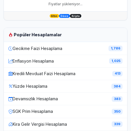
Fiyatlar yükleniyor...
Altın
Döviz
Kripto
Popüler Hesaplamalar
Gecikme Faizi Hesaplama
1,786
Enflasyon Hesaplama
1,025
Kredili Mevduat Faizi Hesaplama
413
Yüzde Hesaplama
384
Devamsızlık Hesaplama
383
SGK Prim Hesaplama
350
Kira Gelir Vergisi Hesaplama
339