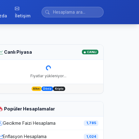
zda
İletişim
Canlı Piyasa
CANLI
Fiyatlar yükleniyor...
Altın
Döviz
Kripto
Popüler Hesaplamalar
Gecikme Faizi Hesaplama
1,785
Enflasyon Hesaplama
1,024