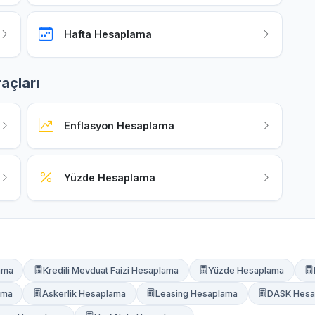
Hafta Hesaplama
açları
Enflasyon Hesaplama
Yüzde Hesaplama
ama
Kredili Mevduat Faizi Hesaplama
Yüzde Hesaplama
ama
Askerlik Hesaplama
Leasing Hesaplama
DASK Hesa