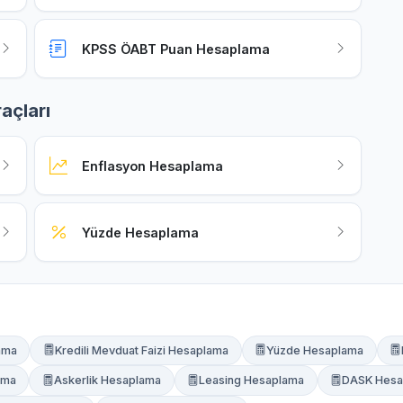
KPSS ÖABT Puan Hesaplama
açları
Enflasyon Hesaplama
Yüzde Hesaplama
ama
Kredili Mevduat Faizi Hesaplama
Yüzde Hesaplama
ama
Askerlik Hesaplama
Leasing Hesaplama
DASK Hesa