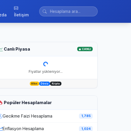
zda
İletişim
Canlı Piyasa
CANLI
Fiyatlar yükleniyor...
Altın
Döviz
Kripto
Popüler Hesaplamalar
Gecikme Faizi Hesaplama
1,785
Enflasyon Hesaplama
1,024