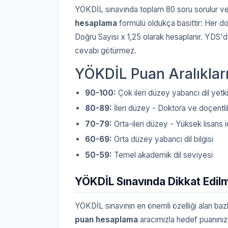
YÖKDİL sınavında toplam 80 soru sorulur ve 
hesaplama
formülü oldukça basittir: Her 
Doğru Sayısı x 1,25 olarak hesaplanır. YDS
cevabı götürmez.
YÖKDİL Puan Aralıklar
90-100:
Çok ileri düzey yabancı dil yetki
80-89:
İleri düzey - Doktora ve doçentli
70-79:
Orta-ileri düzey - Yüksek lisans iç
60-69:
Orta düzey yabancı dil bilgisi
50-59:
Temel akademik dil seviyesi
YÖKDİL Sınavında Dikkat Edil
YÖKDİL sınavının en önemli özelliği alan baz
puan hesaplama
aracımızla hedef puanınızı