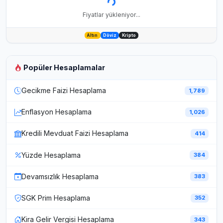
Fiyatlar yükleniyor...
Altın
Döviz
Kripto
Popüler Hesaplamalar
Gecikme Faizi Hesaplama
1,789
Enflasyon Hesaplama
1,026
Kredili Mevduat Faizi Hesaplama
414
Yüzde Hesaplama
384
Devamsızlık Hesaplama
383
SGK Prim Hesaplama
352
Kira Gelir Vergisi Hesaplama
343