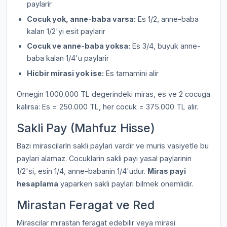
paylarir
Cocuk yok, anne-baba varsa:
Es 1/2, anne-baba
kalan 1/2'yi esit paylarir
Cocuk ve anne-baba yoksa:
Es 3/4, buyuk anne-
baba kalan 1/4'u paylarir
Hicbir mirasi yok ise:
Es tamamini alir
Ornegin 1.000.000 TL degerindeki miras, es ve 2 cocuga
kalirsa: Es = 250.000 TL, her cocuk = 375.000 TL alir.
Sakli Pay (Mahfuz Hisse)
Bazi mirascilarIn sakli paylari vardir ve muris vasiyetle bu
paylari alamaz. Cocuklarin sakli payi yasal paylarinin
1/2'si, esin 1/4, anne-babanin 1/4'udur.
Miras payi
hesaplama
yaparken sakli paylari bilmek onemlidir.
Mirastan Feragat ve Red
Mirascilar mirastan feragat edebilir veya mirasi