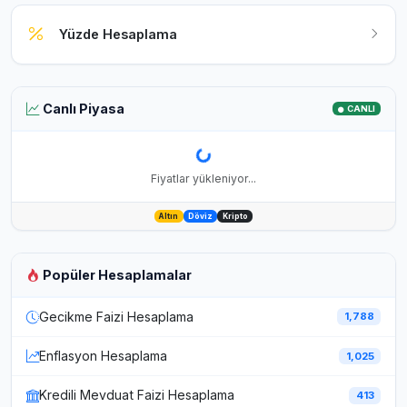
Yüzde Hesaplama
Canlı Piyasa
CANLI
Fiyatlar yükleniyor...
Altın
Döviz
Kripto
Popüler Hesaplamalar
Gecikme Faizi Hesaplama
1,788
Enflasyon Hesaplama
1,025
Kredili Mevduat Faizi Hesaplama
413