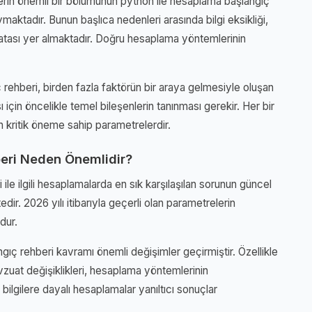
lerin önemli bir bölümünün python ile hesaplama başlangıç
maktadır. Bunun başlıca nedenleri arasında bilgi eksikliği,
atası yer almaktadır. Doğru hesaplama yöntemlerinin
rehberi, birden fazla faktörün bir araya gelmesiyle oluşan
ı için öncelikle temel bileşenlerin tanınması gerekir. Her bir
 kritik öneme sahip parametrelerdir.
eri Neden Önemlidir?
le ilgili hesaplamalarda en sık karşılaşılan sorunun güncel
dir. 2026 yılı itibarıyla geçerli olan parametrelerin
dur.
gıç rehberi kavramı önemli değişimler geçirmiştir. Özellikle
zuat değişiklikleri, hesaplama yöntemlerinin
bilgilere dayalı hesaplamalar yanıltıcı sonuçlar