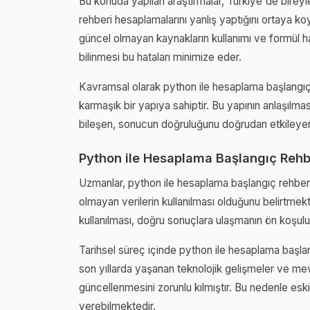
Bu konuda yapılan araştırmalar, Türkiye'de birey
rehberi hesaplamalarını yanlış yaptığını ortaya koy
güncel olmayan kaynakların kullanımı ve formül h
bilinmesi bu hataları minimize eder.
Kavramsal olarak python ile hesaplama başlangıç 
karmaşık bir yapıya sahiptir. Bu yapının anlaşılmas
bileşen, sonucun doğruluğunu doğrudan etkileyen
Python ile Hesaplama Başlangıç Rehb
Uzmanlar, python ile hesaplama başlangıç rehberi i
olmayan verilerin kullanılması olduğunu belirtmekte
kullanılması, doğru sonuçlara ulaşmanın ön koşulu
Tarihsel süreç içinde python ile hesaplama başlan
son yıllarda yaşanan teknolojik gelişmeler ve mev
güncellenmesini zorunlu kılmıştır. Bu nedenle eski 
verebilmektedir.