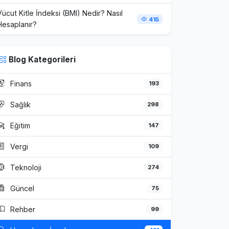
Vücut Kitle İndeksi (BMI) Nedir? Nasıl
415
Hesaplanır?
Blog Kategorileri
Finans
193
Sağlık
298
Eğitim
147
Vergi
109
Teknoloji
274
Güncel
75
Rehber
99