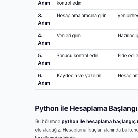
Adım
kontrol edin
3.
Hesaplama aracına girin
yenibirhe
Adım
4.
Verileri girin
Hazırladığı
Adım
5.
Sonucu kontrol edin
Elde edil
Adım
6.
Kaydedin ve yazdırın
Hesaplam
Adım
Python ile Hesaplama Başlangı
Bu bölümde
python ile hesaplama başlangıç r
ele alacağız. Hesaplama İpuçları alanında bu ko