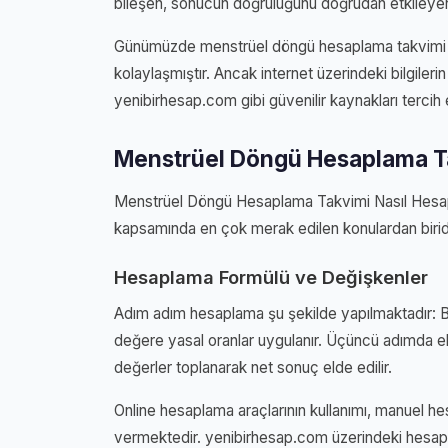
bileşen, sonucun doğruluğunu doğrudan etkileyen
Günümüzde menstrüel döngü hesaplama takvimi ile 
kolaylaşmıştır. Ancak internet üzerindeki bilgileri
yenibirhesap.com gibi güvenilir kaynakları tercih
Menstrüel Döngü Hesaplama Ta
Menstrüel Döngü Hesaplama Takvimi Nasıl Hesap
kapsamında en çok merak edilen konulardan biridi
Hesaplama Formülü ve Değişkenler
Adım adım hesaplama şu şekilde yapılmaktadır: Bir
değere yasal oranlar uygulanır. Üçüncü adımda ek
değerler toplanarak net sonuç elde edilir.
Online hesaplama araçlarının kullanımı, manuel h
vermektedir. yenibirhesap.com üzerindeki hesapl