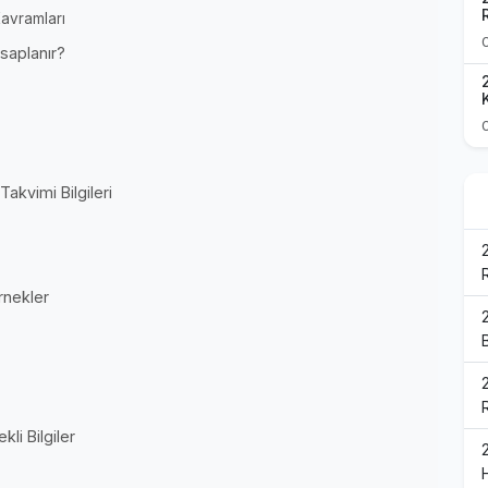
avramları
saplanır?
kvimi Bilgileri
rnekler
li Bilgiler