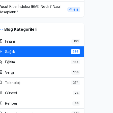
Vücut Kitle İndeksi (BMI) Nedir? Nasıl
416
Hesaplanır?
Blog Kategorileri
Finans
193
Sağlık
298
Eğitim
147
Vergi
109
Teknoloji
274
Güncel
75
Rehber
99