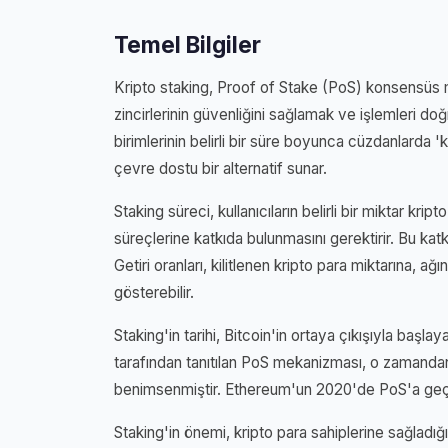
Temel Bilgiler
Kripto staking, Proof of Stake (PoS) konsensüs
zincirlerinin güvenliğini sağlamak ve işlemleri doğ
birimlerinin belirli bir süre boyunca cüzdanlarda 'ki
çevre dostu bir alternatif sunar.
Staking süreci, kullanıcıların belirli bir miktar kr
süreçlerine katkıda bulunmasını gerektirir. Bu katkı k
Getiri oranları, kilitlenen kripto para miktarına, a
gösterebilir.
Staking'in tarihi, Bitcoin'in ortaya çıkışıyla başla
tarafından tanıtılan PoS mekanizması, o zamandan b
benimsenmiştir. Ethereum'un 2020'de PoS'a geçişi,
Staking'in önemi, kripto para sahiplerine sağladığı