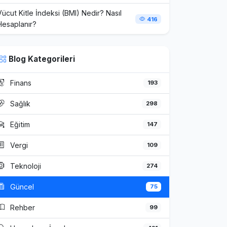
Vücut Kitle İndeksi (BMI) Nedir? Nasıl
416
Hesaplanır?
Blog Kategorileri
Finans
193
Sağlık
298
Eğitim
147
Vergi
109
Teknoloji
274
Güncel
75
Rehber
99