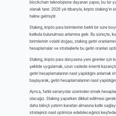
blockchain teknolojisine dayanan yapısı, bu tür yat
olanak tanır. 2026 yılı itibarıyla, kripto staking'i
haline gelmiştir.
Staking, kripto para birimlerinin belirli bir süre
katkıda bulunulması anlamına gelir. Bu süreçte, kulla
birimlerinin volatil doğası, staking getiri oranlar
hesaplamalar ve stratejilerle bu getiri oranları opti
Staking, kripto para dünyasına yeni girenler için k
şekilde uygulamak, uzun vadede önemli kazançlar 
getiri hesaplamalarının nasıl yapıldığını anlamak 
başlayarak, getiri hesaplamalarının nasıl yapıldığın
Ayrıca, farklı senaryolar üzerinden örnek hesapl
olacağız. Staking yaparken dikkat edilmesi gereke
daha bilinçli yatırım kararları almasına katkı sağlay
stratejinizi nasıl optimize edebileceğinizi keşfed