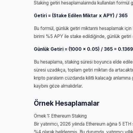
Staking getiri hesaplamalarında kullanılan formül g
Getiri = (Stake Edilen Miktar x APY) / 365
Bu formül, günlük getiri miktarını hesaplamak için k
birimi %5 APY ile stake edildiğinde, günlük getiri 
Günlük Getiri = (1000 x 0.05) / 365 = 0.1369
Bu hesaplama, staking süresi boyunca elde edilecek
süresi uzadıkça, toplam getiri miktarı da artacaktır
kripto paraların cüzdanda kilitli kalacağı anlamına 
kaybını göze almalıdırlar.
Örnek Hesaplamalar
Örnek 1: Ethereum Staking
Bir yatırımcı, 2026 yılında Ethereum ağına 5 ETH s
%4 olarak belirlenmiş. Bu durumda, yatırımcı yıllı