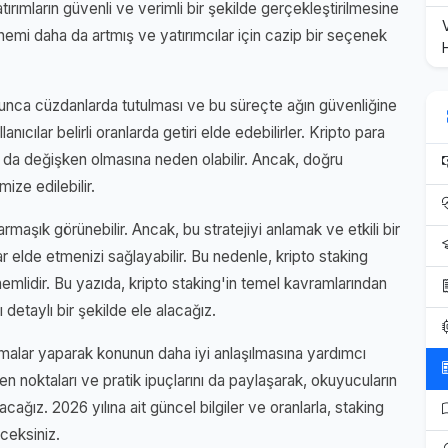
ırımların güvenli ve verimli bir şekilde gerçekleştirilmesine
n önemi daha da artmış ve yatırımcılar için cazip bir seçenek
 boyunca cüzdanlarda tutulması ve bu süreçte ağın güvenliğine
nıcılar belirli oranlarda getiri elde edebilirler. Kripto para
ının da değişken olmasına neden olabilir. Ancak, doğru
mize edilebilir.
armaşık görünebilir. Ancak, bu stratejiyi anlamak ve etkili bir
elde etmenizi sağlayabilir. Bu nedenle, kripto staking
önemlidir. Bu yazıda, kripto staking'in temel kavramlarından
ı detaylı bir şekilde ele alacağız.
amalar yaparak konunun daha iyi anlaşılmasına yardımcı
n noktaları ve pratik ipuçlarını da paylaşarak, okuyucuların
acağız. 2026 yılına ait güncel bilgiler ve oranlarla, staking
eceksiniz.