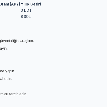
i Oranı (APY)
Yıllık Getiri
3 DOT
8 SOL
nilirliğini araştırın.
ayın.
rme yapın.
at edin.
ları tercih edin.