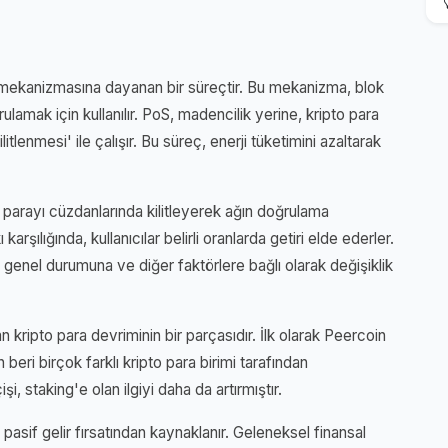
 mekanizmasına dayanan bir süreçtir. Bu mekanizma, blok
rulamak için kullanılır. PoS, madencilik yerine, kripto para
litlenmesi' ile çalışır. Bu süreç, enerji tüketimini azaltarak
ipto parayı cüzdanlarında kilitleyerek ağın doğrulama
arşılığında, kullanıcılar belirli oranlarda getiri elde ederler.
ğın genel durumuna ve diğer faktörlere bağlı olarak değişiklik
yan kripto para devriminin bir parçasıdır. İlk olarak Peercoin
eri birçok farklı kripto para birimi tarafından
 staking'e olan ilgiyi daha da artırmıştır.
 pasif gelir fırsatından kaynaklanır. Geleneksel finansal