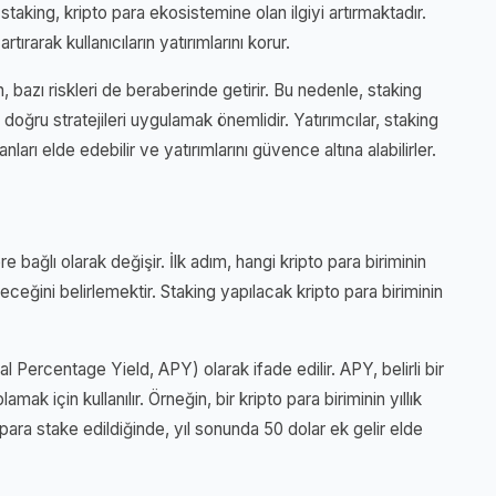
staking, kripto para ekosistemine olan ilgiyi artırmaktadır.
rtırarak kullanıcıların yatırımlarını korur.
en, bazı riskleri de beraberinde getirir. Bu nedenle, staking
oğru stratejileri uygulamak önemlidir. Yatırımcılar, staking
arı elde edebilir ve yatırımlarını güvence altına alabilirler.
re bağlı olarak değişir. İlk adım, hangi kripto para biriminin
ceğini belirlemektir. Staking yapılacak kripto para biriminin
nual Percentage Yield, APY) olarak ifade edilir. APY, belirli bir
k için kullanılır. Örneğin, bir kripto para biriminin yıllık
 para stake edildiğinde, yıl sonunda 50 dolar ek gelir elde