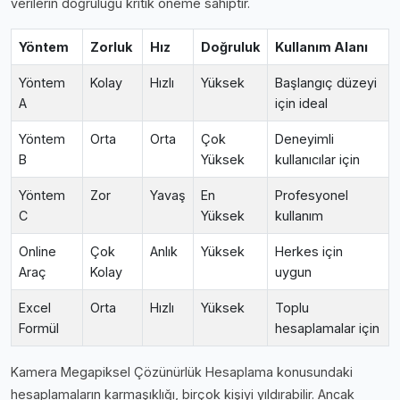
verilerin doğruluğu kritik öneme sahiptir.
Yöntem
Zorluk
Hız
Doğruluk
Kullanım Alanı
Yöntem
Kolay
Hızlı
Yüksek
Başlangıç düzeyi
A
için ideal
Yöntem
Orta
Orta
Çok
Deneyimli
B
Yüksek
kullanıcılar için
Yöntem
Zor
Yavaş
En
Profesyonel
C
Yüksek
kullanım
Online
Çok
Anlık
Yüksek
Herkes için
Araç
Kolay
uygun
Excel
Orta
Hızlı
Yüksek
Toplu
Formül
hesaplamalar için
Kamera Megapiksel Çözünürlük Hesaplama konusundaki
hesaplamaların karmaşıklığı, birçok kişiyi yıldırabilir. Ancak