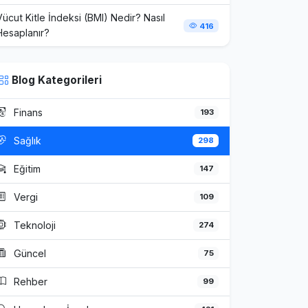
Vücut Kitle İndeksi (BMI) Nedir? Nasıl
416
Hesaplanır?
Blog Kategorileri
Finans
193
Sağlık
298
Eğitim
147
Vergi
109
Teknoloji
274
Güncel
75
Rehber
99