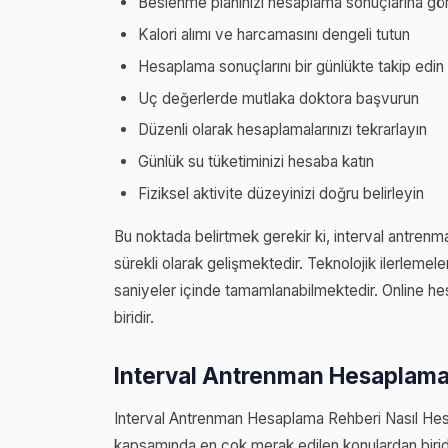
Beslenme planınızı hesaplama sonuçlarına gö
Kalori alımı ve harcamasını dengeli tutun
Hesaplama sonuçlarını bir günlükte takip edin
Uç değerlerde mutlaka doktora başvurun
Düzenli olarak hesaplamalarınızı tekrarlayın
Günlük su tüketiminizi hesaba katın
Fiziksel aktivite düzeyinizi doğru belirleyin
Bu noktada belirtmek gerekir ki, interval antren
sürekli olarak gelişmektedir. Teknolojik ilerleme
saniyeler içinde tamamlanabilmektedir. Online h
biridir.
Interval Antrenman Hesaplama 
Interval Antrenman Hesaplama Rehberi Nasıl Hes
kapsamında en çok merak edilen konulardan biridi