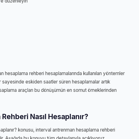
re düzenleyin
man hesaplama rehberi hesaplamalarında kullanılan yöntemler
ler sayesinde eskiden saatler süren hesaplamalar artık
esaplama araçları bu dönüşümün en somut örneklerinden
Rehberi Nasıl Hesaplanır?
aplanır? konusu, interval antrenman hesaplama rehberi
r. Aşağıda bu konuyu tüm detaylarıyla açıklıyoruz.