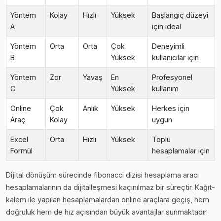
Yöntem
Kolay
Hızlı
Yüksek
Başlangıç düzeyi
A
için ideal
Yöntem
Orta
Orta
Çok
Deneyimli
B
Yüksek
kullanıcılar için
Yöntem
Zor
Yavaş
En
Profesyonel
C
Yüksek
kullanım
Online
Çok
Anlık
Yüksek
Herkes için
Araç
Kolay
uygun
Excel
Orta
Hızlı
Yüksek
Toplu
Formül
hesaplamalar için
Dijital dönüşüm sürecinde fibonacci dizisi hesaplama aracı
hesaplamalarının da dijitalleşmesi kaçınılmaz bir süreçtir. Kağıt-
kalem ile yapılan hesaplamalardan online araçlara geçiş, hem
doğruluk hem de hız açısından büyük avantajlar sunmaktadır.