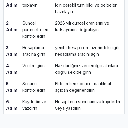
Adım
toplayın
için gerekli tüm bilgi ve belgeleri
hazırlayın
2.
Güncel
2026 yılı güncel oranlarını ve
Adım
parametreleri
katsayılarını doğrulayın
kontrol edin
3.
Hesaplama
yenibirhesap.com üzerindeki ilgili
Adım
aracına girin
hesaplama aracını açın
4.
Verileri girin
Hazırladığınız verileri ilgili alanlara
Adım
doğru şekilde girin
5.
Sonucu
Elde edilen sonucu mantıksal
Adım
kontrol edin
açıdan değerlendirin
6.
Kaydedin ve
Hesaplama sonucunuzu kaydedin
Adım
yazdırın
veya yazdırın