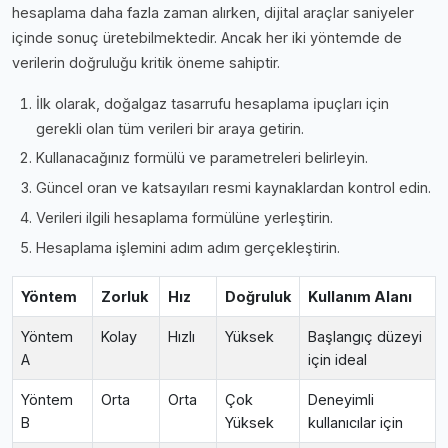
hesaplama daha fazla zaman alırken, dijital araçlar saniyeler
içinde sonuç üretebilmektedir. Ancak her iki yöntemde de
verilerin doğruluğu kritik öneme sahiptir.
İlk olarak, doğalgaz tasarrufu hesaplama i̇puçları için
gerekli olan tüm verileri bir araya getirin.
Kullanacağınız formülü ve parametreleri belirleyin.
Güncel oran ve katsayıları resmi kaynaklardan kontrol edin.
Verileri ilgili hesaplama formülüne yerleştirin.
Hesaplama işlemini adım adım gerçekleştirin.
Yöntem
Zorluk
Hız
Doğruluk
Kullanım Alanı
Yöntem
Kolay
Hızlı
Yüksek
Başlangıç düzeyi
A
için ideal
Yöntem
Orta
Orta
Çok
Deneyimli
B
Yüksek
kullanıcılar için