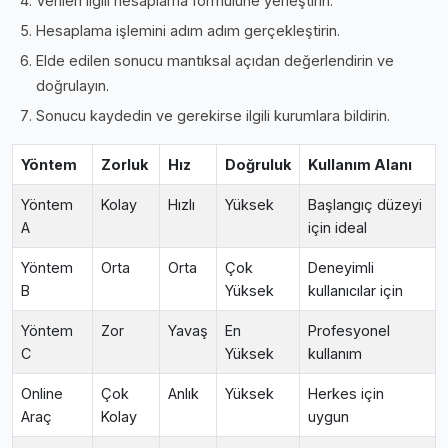
Verileri ilgili hesaplama formülüne yerleştirin.
Hesaplama işlemini adım adım gerçekleştirin.
Elde edilen sonucu mantıksal açıdan değerlendirin ve
doğrulayın.
Sonucu kaydedin ve gerekirse ilgili kurumlara bildirin.
Yöntem
Zorluk
Hız
Doğruluk
Kullanım Alanı
Yöntem
Kolay
Hızlı
Yüksek
Başlangıç düzeyi
A
için ideal
Yöntem
Orta
Orta
Çok
Deneyimli
B
Yüksek
kullanıcılar için
Yöntem
Zor
Yavaş
En
Profesyonel
C
Yüksek
kullanım
Online
Çok
Anlık
Yüksek
Herkes için
Araç
Kolay
uygun