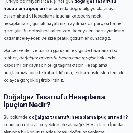
Türkiye'de milyonlarca kişi her gün
doğalgaz tasarrufu
hesaplama i̇puçları
konusunda doğru bilgiye ulaşmaya
çalışmaktadır. Hesaplama İpuçları kategorisindeki
hesaplamalar, günlük hayatımızın ayrılmaz bir parçası haline
gelmiştir. Bu detaylı makalemizde, konuyu en ince ayrıntısına
kadar inceleyecek ve size pratik çözümler sunacağız.
Güncel veriler ve uzman görüşleri eşliğinde hazırlanan bu
rehber,
doğalgaz tasarrufu hesaplama i̇puçları
hakkında
kapsamlı bir kaynak niteliği taşımaktadır. Hesaplama
araçlarımızla birlikte kullanıldığında, en karmaşık işlemleri bile
kolayca gerçekleştirebilirsiniz.
Doğalgaz Tasarrufu Hesaplama
İpuçları Nedir?
Bu bölümde
doğalgaz tasarrufu hesaplama i̇puçları nedir?
konusunu detaylı bir şekilde ele alacağız. Hesaplama İpuçları
alanında bu konunun anlaşılması, doğru hesaplama