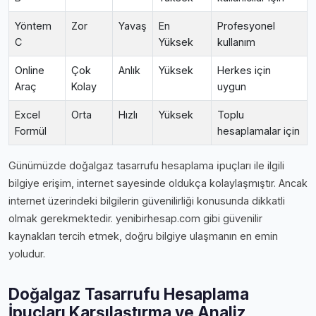
Yöntem
Zor
Yavaş
En
Profesyonel
C
Yüksek
kullanım
Online
Çok
Anlık
Yüksek
Herkes için
Araç
Kolay
uygun
Excel
Orta
Hızlı
Yüksek
Toplu
Formül
hesaplamalar için
Günümüzde doğalgaz tasarrufu hesaplama i̇puçları ile ilgili
bilgiye erişim, internet sayesinde oldukça kolaylaşmıştır. Ancak
internet üzerindeki bilgilerin güvenilirliği konusunda dikkatli
olmak gerekmektedir. yenibirhesap.com gibi güvenilir
kaynakları tercih etmek, doğru bilgiye ulaşmanın en emin
yoludur.
Doğalgaz Tasarrufu Hesaplama
İpuçları Karşılaştırma ve Analiz