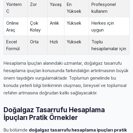
Yöntem
Zor
Yavaş
En
Profesyonel
C
Yüksek
kullanım
Online
Çok
Anlık
Yüksek
Herkes için
Araç
Kolay
uygun
Excel
Orta
Hızlı
Yüksek
Toplu
Formül
hesaplamalar için
Hesaplama İpuçları alanındaki uzmanlar, doğalgaz tasarrufu
hesaplama i̇puçları konusunda farkındalığın artırılmasının büyük
önem taşıdığını vurgulamaktadır. Toplumun genelinde bu
konuda yeterli bilgi birikiminin oluşması, bireysel ve toplumsal
refahın artmasına doğrudan katkı sağlayacaktır.
Doğalgaz Tasarrufu Hesaplama
İpuçları Pratik Örnekler
Bu bölümde
doğalgaz tasarrufu hesaplama i̇puçları pratik