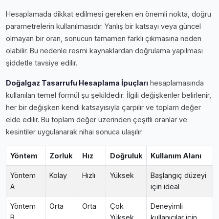
Hesaplamada dikkat edilmesi gereken en önemli nokta, doğru
parametrelerin kullanılmasıdır. Yanlış bir katsayı veya güncel
olmayan bir oran, sonucun tamamen farklı çıkmasına neden
olabilir. Bu nedenle resmi kaynaklardan doğrulama yapılması
şiddetle tavsiye edilir.
Doğalgaz Tasarrufu Hesaplama İpuçları
hesaplamasında
kullanılan temel formül şu şekildedir: İlgili değişkenler belirlenir,
her bir değişken kendi katsayısıyla çarpılır ve toplam değer
elde edilir. Bu toplam değer üzerinden çeşitli oranlar ve
kesintiler uygulanarak nihai sonuca ulaşılır.
Yöntem
Zorluk
Hız
Doğruluk
Kullanım Alanı
Yöntem
Kolay
Hızlı
Yüksek
Başlangıç düzeyi
A
için ideal
Yöntem
Orta
Orta
Çok
Deneyimli
B
Yüksek
kullanıcılar için