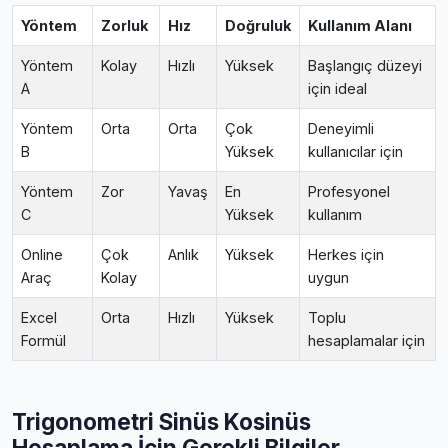
Yöntem
Zorluk
Hız
Doğruluk
Kullanım Alanı
Yöntem
Kolay
Hızlı
Yüksek
Başlangıç düzeyi
A
için ideal
Yöntem
Orta
Orta
Çok
Deneyimli
B
Yüksek
kullanıcılar için
Yöntem
Zor
Yavaş
En
Profesyonel
C
Yüksek
kullanım
Online
Çok
Anlık
Yüksek
Herkes için
Araç
Kolay
uygun
Excel
Orta
Hızlı
Yüksek
Toplu
Formül
hesaplamalar için
Trigonometri Sinüs Kosinüs
Hesaplama İçin Gerekli Bilgiler