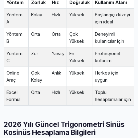
Yöntem
Zorluk
Hız
Doğruluk
Kullanım Alanı
Yöntem
Kolay
Hızlı
Yüksek
Başlangıç düzeyi
A
için ideal
Yöntem
Orta
Orta
Çok
Deneyimli
B
Yüksek
kullanıcılar için
Yöntem
Zor
Yavaş
En
Profesyonel
C
Yüksek
kullanım
Online
Çok
Anlık
Yüksek
Herkes için
Araç
Kolay
uygun
Excel
Orta
Hızlı
Yüksek
Toplu
Formül
hesaplamalar için
2026 Yılı Güncel Trigonometri Sinüs
Kosinüs Hesaplama Bilgileri