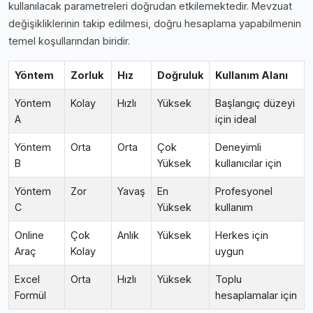
kullanılacak parametreleri doğrudan etkilemektedir. Mevzuat
değişikliklerinin takip edilmesi, doğru hesaplama yapabilmenin
temel koşullarından biridir.
Yöntem
Zorluk
Hız
Doğruluk
Kullanım Alanı
Yöntem
Kolay
Hızlı
Yüksek
Başlangıç düzeyi
A
için ideal
Yöntem
Orta
Orta
Çok
Deneyimli
B
Yüksek
kullanıcılar için
Yöntem
Zor
Yavaş
En
Profesyonel
C
Yüksek
kullanım
Online
Çok
Anlık
Yüksek
Herkes için
Araç
Kolay
uygun
Excel
Orta
Hızlı
Yüksek
Toplu
Formül
hesaplamalar için