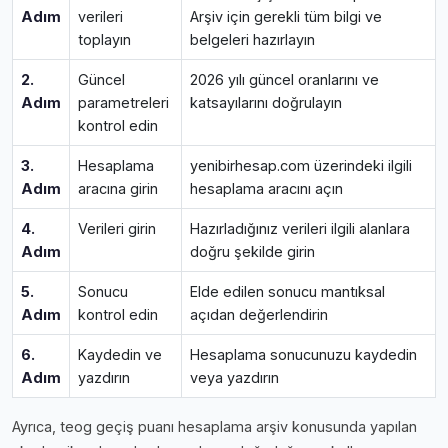
Adım
verileri
Arşiv için gerekli tüm bilgi ve
toplayın
belgeleri hazırlayın
2.
Güncel
2026 yılı güncel oranlarını ve
Adım
parametreleri
katsayılarını doğrulayın
kontrol edin
3.
Hesaplama
yenibirhesap.com üzerindeki ilgili
Adım
aracına girin
hesaplama aracını açın
4.
Verileri girin
Hazırladığınız verileri ilgili alanlara
Adım
doğru şekilde girin
5.
Sonucu
Elde edilen sonucu mantıksal
Adım
kontrol edin
açıdan değerlendirin
6.
Kaydedin ve
Hesaplama sonucunuzu kaydedin
Adım
yazdırın
veya yazdırın
Ayrıca, teog geçiş puanı hesaplama arşiv konusunda yapılan