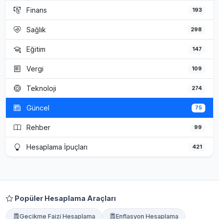
Finans
193
Sağlık
298
Eğitim
147
Vergi
109
Teknoloji
274
Güncel
75
Rehber
99
Hesaplama İpuçları
421
Popüler Hesaplama Araçları
Gecikme Faizi Hesaplama
Enflasyon Hesaplama