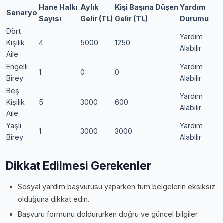
Hane Halkı
Aylık
Kişi Başına Düşen
Yardım
Senaryo
Sayısı
Gelir (TL)
Gelir (TL)
Durumu
Dört
Yardım
Kişilik
4
5000
1250
Alabilir
Aile
Engelli
Yardım
1
0
0
Birey
Alabilir
Beş
Yardım
Kişilik
5
3000
600
Alabilir
Aile
Yaşlı
Yardım
1
3000
3000
Birey
Alabilir
Dikkat Edilmesi Gerekenler
Sosyal yardım başvurusu yaparken tüm belgelerin eksiksiz
olduğuna dikkat edin.
Başvuru formunu doldururken doğru ve güncel bilgiler