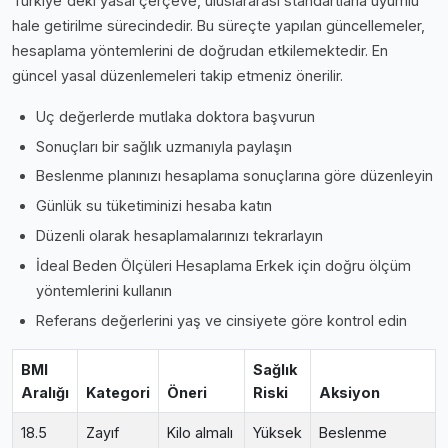
Türkiye'deki yasal çerçeve, uluslararası standartlarla uyumlu
hale getirilme sürecindedir. Bu süreçte yapılan güncellemeler,
hesaplama yöntemlerini de doğrudan etkilemektedir. En
güncel yasal düzenlemeleri takip etmeniz önerilir.
Uç değerlerde mutlaka doktora başvurun
Sonuçları bir sağlık uzmanıyla paylaşın
Beslenme planınızı hesaplama sonuçlarına göre düzenleyin
Günlük su tüketiminizi hesaba katın
Düzenli olarak hesaplamalarınızı tekrarlayın
İdeal Beden Ölçüleri Hesaplama Erkek için doğru ölçüm
yöntemlerini kullanın
Referans değerlerini yaş ve cinsiyete göre kontrol edin
BMI
Sağlık
Aralığı
Kategori
Öneri
Riski
Aksiyon
18.5
Zayıf
Kilo almalı
Yüksek
Beslenme