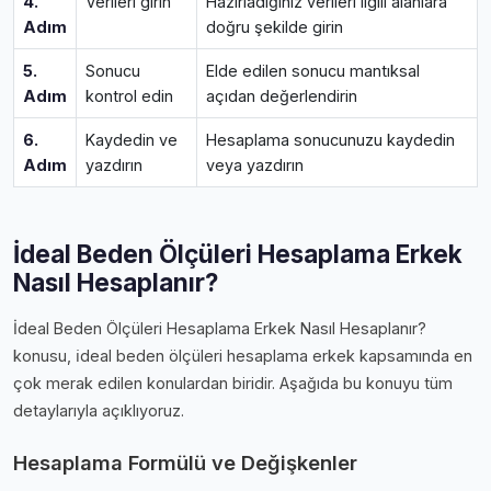
4.
Verileri girin
Hazırladığınız verileri ilgili alanlara
Adım
doğru şekilde girin
5.
Sonucu
Elde edilen sonucu mantıksal
Adım
kontrol edin
açıdan değerlendirin
6.
Kaydedin ve
Hesaplama sonucunuzu kaydedin
Adım
yazdırın
veya yazdırın
İdeal Beden Ölçüleri Hesaplama Erkek
Nasıl Hesaplanır?
İdeal Beden Ölçüleri Hesaplama Erkek Nasıl Hesaplanır?
konusu, i̇deal beden ölçüleri hesaplama erkek kapsamında en
çok merak edilen konulardan biridir. Aşağıda bu konuyu tüm
detaylarıyla açıklıyoruz.
Hesaplama Formülü ve Değişkenler