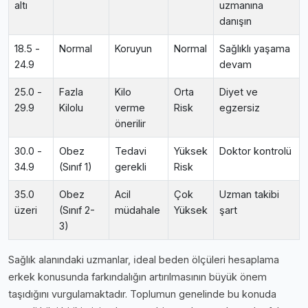
altı
uzmanına
danışın
18.5 -
Normal
Koruyun
Normal
Sağlıklı yaşama
24.9
devam
25.0 -
Fazla
Kilo
Orta
Diyet ve
29.9
Kilolu
verme
Risk
egzersiz
önerilir
30.0 -
Obez
Tedavi
Yüksek
Doktor kontrolü
34.9
(Sınıf 1)
gerekli
Risk
35.0
Obez
Acil
Çok
Uzman takibi
üzeri
(Sınıf 2-
müdahale
Yüksek
şart
3)
Sağlık alanındaki uzmanlar, i̇deal beden ölçüleri hesaplama
erkek konusunda farkındalığın artırılmasının büyük önem
taşıdığını vurgulamaktadır. Toplumun genelinde bu konuda