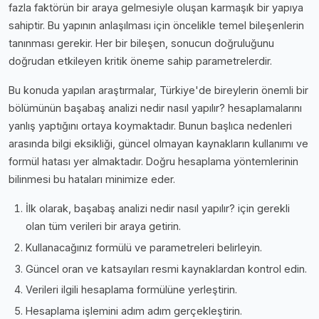
fazla faktörün bir araya gelmesiyle oluşan karmaşık bir yapıya
sahiptir. Bu yapının anlaşılması için öncelikle temel bileşenlerin
tanınması gerekir. Her bir bileşen, sonucun doğruluğunu
doğrudan etkileyen kritik öneme sahip parametrelerdir.
Bu konuda yapılan araştırmalar, Türkiye'de bireylerin önemli bir
bölümünün başabaş analizi nedir nasıl yapılır? hesaplamalarını
yanlış yaptığını ortaya koymaktadır. Bunun başlıca nedenleri
arasında bilgi eksikliği, güncel olmayan kaynakların kullanımı ve
formül hatası yer almaktadır. Doğru hesaplama yöntemlerinin
bilinmesi bu hataları minimize eder.
İlk olarak, başabaş analizi nedir nasıl yapılır? için gerekli
olan tüm verileri bir araya getirin.
Kullanacağınız formülü ve parametreleri belirleyin.
Güncel oran ve katsayıları resmi kaynaklardan kontrol edin.
Verileri ilgili hesaplama formülüne yerleştirin.
Hesaplama işlemini adım adım gerçekleştirin.