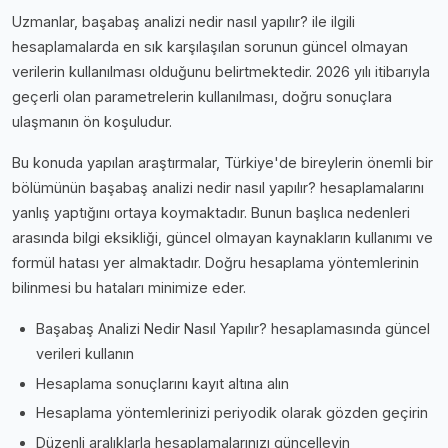
Uzmanlar, başabaş analizi nedir nasıl yapılır? ile ilgili
hesaplamalarda en sık karşılaşılan sorunun güncel olmayan
verilerin kullanılması olduğunu belirtmektedir. 2026 yılı itibarıyla
geçerli olan parametrelerin kullanılması, doğru sonuçlara
ulaşmanın ön koşuludur.
Bu konuda yapılan araştırmalar, Türkiye'de bireylerin önemli bir
bölümünün başabaş analizi nedir nasıl yapılır? hesaplamalarını
yanlış yaptığını ortaya koymaktadır. Bunun başlıca nedenleri
arasında bilgi eksikliği, güncel olmayan kaynakların kullanımı ve
formül hatası yer almaktadır. Doğru hesaplama yöntemlerinin
bilinmesi bu hataları minimize eder.
Başabaş Analizi Nedir Nasıl Yapılır? hesaplamasında güncel
verileri kullanın
Hesaplama sonuçlarını kayıt altına alın
Hesaplama yöntemlerinizi periyodik olarak gözden geçirin
Düzenli aralıklarla hesaplamalarınızı güncelleyin