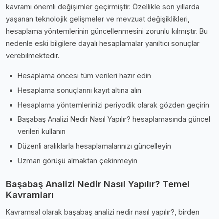
kavramı önemli değişimler geçirmiştir. Özellikle son yıllarda
yaşanan teknolojik gelişmeler ve mevzuat değişiklikleri,
hesaplama yöntemlerinin güncellenmesini zorunlu kılmıştır. Bu
nedenle eski bilgilere dayalı hesaplamalar yanıltıcı sonuçlar
verebilmektedir.
Hesaplama öncesi tüm verileri hazır edin
Hesaplama sonuçlarını kayıt altına alın
Hesaplama yöntemlerinizi periyodik olarak gözden geçirin
Başabaş Analizi Nedir Nasıl Yapılır? hesaplamasında güncel
verileri kullanın
Düzenli aralıklarla hesaplamalarınızı güncelleyin
Uzman görüşü almaktan çekinmeyin
Başabaş Analizi Nedir Nasıl Yapılır? Temel
Kavramları
Kavramsal olarak başabaş analizi nedir nasıl yapılır?, birden