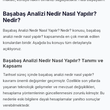
Başabaş Analizi Nedir Nasıl Yapılır?
Nedir?
Başabaş Analizi Nedir Nasıl Yapılır? Nedir? konusu, başabaş
analizi nedir nasıl yapılır? kapsamında en çok merak edilen
konulardan biridir. Aşağıda bu konuyu tüm detaylarıyla
açıklıyoruz.
Başabaş Analizi Nedir Nasıl Yapılır? Tanımı ve
Kapsamı
Tarihsel süreç içinde başabaş analizi nedir nasıl yapılır?
kavramı önemli değişimler geçirmiştir. Özellikle son yıllarda
yaşanan teknolojik gelişmeler ve mevzuat değişiklikleri,
hesaplama yöntemlerinin güncellenmesini zorunlu kılmıştır. Bu
nedenle eski bilgilere dayalı hesaplamalar yanıltıcı sonuçlar
verebilmektedir.