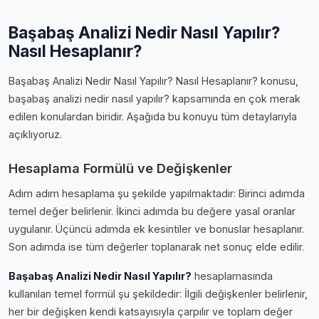
Başabaş Analizi Nedir Nasıl Yapılır?
Nasıl Hesaplanır?
Başabaş Analizi Nedir Nasıl Yapılır? Nasıl Hesaplanır? konusu,
başabaş analizi nedir nasıl yapılır? kapsamında en çok merak
edilen konulardan biridir. Aşağıda bu konuyu tüm detaylarıyla
açıklıyoruz.
Hesaplama Formülü ve Değişkenler
Adım adım hesaplama şu şekilde yapılmaktadır: Birinci adımda
temel değer belirlenir. İkinci adımda bu değere yasal oranlar
uygulanır. Üçüncü adımda ek kesintiler ve bonuslar hesaplanır.
Son adımda ise tüm değerler toplanarak net sonuç elde edilir.
Başabaş Analizi Nedir Nasıl Yapılır?
hesaplamasında
kullanılan temel formül şu şekildedir: İlgili değişkenler belirlenir,
her bir değişken kendi katsayısıyla çarpılır ve toplam değer