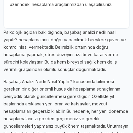
üzerindeki hesaplama araçlarımızdan ulaşabilirsiniz.
Psikolojik açıdan bakıldığında, başabaş analizi nedir nasıl
yapılır? hesaplamalarını doğru yapabilmek bireylere güven ve
kontrol hissi vermektedir. Belirsizlik ortamında doğru
hesaplama yapmak, stres düzeyini azaltır ve karar verme
sürecini kolaylaştırır. Bu da hem bireysel sağlık hem de iş
verimliliği açısından olumlu sonuçlar doğurmaktadır.
Başabaş Analizi Nedir Nasıl Yapılır? konusunda bilinmesi
gereken bir diğer önemli husus da hesaplama sonuçlarının
periyodik olarak güncellenmesi gerektiğidir. Özellikle yıl
başlarında açıklanan yeni oran ve katsayılar, mevcut
hesaplamaları geçersiz kılabilir. Bu nedenle, her yeni dönemde
hesaplamalarınızı gözden geçirmeniz ve gerekli
güncellemeleri yapmanız büyük önem taşımaktadır. Unutmayın