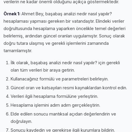
verilerin ne kadar önemli olduğunu açıkça göstermektedir.
Örnek 1:
Ahmet Bey, başabaş analizi nedir nasıl yapılır?
hesaplaması yapması gereken bir vatandaştır. Elindeki veriler
doğrultusunda hesaplama yaparken öncelikle temel değerleri
belirlemiş, ardından güncel oranları uygulamıştır. Sonuç olarak
doğru tutara ulaşmış ve gerekli işlemlerini zamanında
tamamlamıştır.
İlk olarak, başabaş analizi nedir nasıl yapılır? için gerekli
olan tüm verileri bir araya getirin.
Kullanacağınız formülü ve parametreleri belirleyin.
Güncel oran ve katsayıları resmi kaynaklardan kontrol edin.
Verileri ilgili hesaplama formülüne yerleştirin.
Hesaplama işlemini adım adım gerçekleştirin.
Elde edilen sonucu mantıksal açıdan değerlendirin ve
doğrulayın.
Sonucu kaydedin ve gerekirse ilgili kurumlara bildirin.