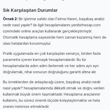
Sık Karşılaşılan Durumlar
Örnek 2:
Bir işletme sahibi olan Fatma Hanım, başabaş analizi
nedir nasıl yapılır? ile ilgili hesaplamalarını yenibirhesap.com
üzerindeki online araçları kullanarak gerçekleştirmiştir.
Otomatik hesaplama sayesinde hem zaman kazanmış hem de
olası hatalardan korunmuştur.
Pratik uygulamada en çok karşılaşılan senaryo, birden fazla
parametre içeren karmaşık hesaplamalardır. Bu tür
hesaplamalarda adım adım ilerlemek ve her adımı ayrı ayrı
doğrulamak, nihai sonucun doğruluğunu garanti altına alır.
Bu örneklerden de anlaşılacağı üzere, başabaş analizi nedir
nasıl yapılır? hesaplamalarında dikkatli olmak ve doğru verileri
kullanmak büyük önem taşımaktadır. Hesaplama araçlarının
kullanımı, bu süreci önemli ölçüde kolaylaştırmakta ve hata
oranını minimize etmektedir.